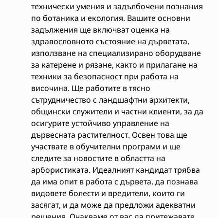
технически умения и задълбочени познания
по ботаника и екология. Вашите основни
задължения ще включват оценка на
здравословното състояние на дърветата,
използване на специализирано оборудване
за катерене и рязане, както и прилагане на
техники за безопасност при работа на
височина. Ще работите в тясно
сътрудничество с ландшафтни архитекти,
общински служители и частни клиенти, за да
осигурите устойчиво управление на
дървесната растителност. Освен това ще
участвате в обучителни програми и ще
следите за новостите в областта на
арбористиката. Идеалният кандидат трябва
да има опит в работа с дървета, да познава
видовете болести и вредители, които ги
засягат, и да може да предложи адекватни
решения. Очакваме от вас да притежавате