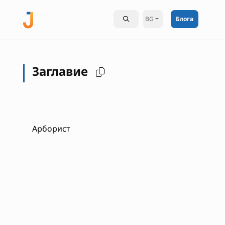
BG
Блога
Заглавие
Арборист