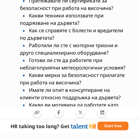
Притежавате ли сертификати за
безопасност при работа на височина?
Какви техники използвате при
подрязване на дървета?
Как се справяте с болести и вредители
по дърветата?
Работили ли сте с моторни триони и
друго специализирано оборудване?
Готови ли сте да работите при
неблагоприятни метеорологични условия?
Какви мерки за безопасност прилагате
при работа на височина?
Имате ли опит в консултиране на
клиенти относно поддръжка на дървета?
Какво ви мотивира да работите като
арборист?
Готови ли сте да пътувате при
HR taking too long? Get
Start free
необходимост?