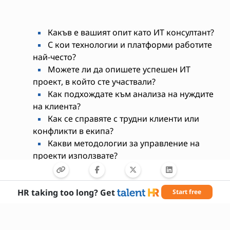
Какъв е вашият опит като ИТ консултант?
С кои технологии и платформи работите
най-често?
Можете ли да опишете успешен ИТ
проект, в който сте участвали?
Как подхождате към анализа на нуждите
на клиента?
Как се справяте с трудни клиенти или
конфликти в екипа?
Какви методологии за управление на
проекти използвате?
Как поддържате знанията си актуални?
Имате ли опит с облачни технологии?
Какви са вашите силни страни като
HR taking too long? Get
Start free
консултант?
Какво ви мотивира да работите в тази
роля?