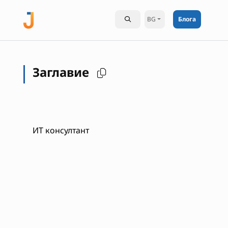
BG
Блога
Заглавие
ИТ консултант