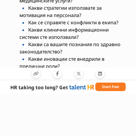
медицинските услуги?
Какви стратегии използвате за
мотивация на персонала?
Как се справяте с конфликти в екипа?
Какви клинични информационни
системи сте използвали?
Какви са вашите познания по здравно
законодателство?
Какви иновации сте внедрили в
предишни роли?
Как управлявате бюджет и ресурси в
клинична среда?
HR taking too long? Get
Start free
Какви са вашите силни страни като
лидер?
Какви са вашите очаквания от тази
позиция?