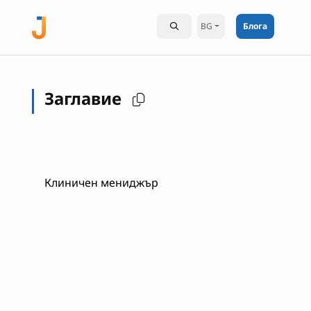
BG
Блога
Заглавие
Клиничен мениджър