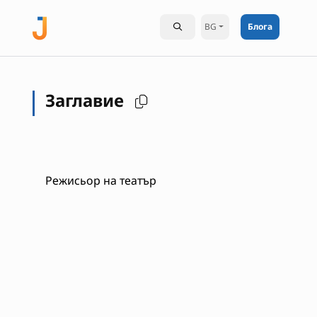
BG
Блога
Заглавие
Режисьор на театър