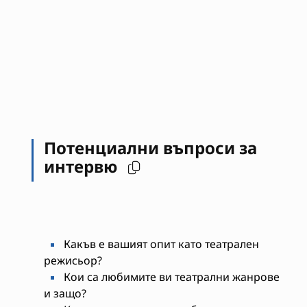
Потенциални въпроси за
интервю
Какъв е вашият опит като театрален
режисьор?
Кои са любимите ви театрални жанрове
и защо?