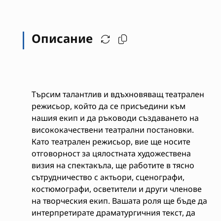
Описание
Търсим талантлив и вдъхновяващ театрален
режисьор, който да се присъедини към
нашия екип и да ръководи създаването на
висококачествени театрални постановки.
Като театрален режисьор, вие ще носите
отговорност за цялостната художествена
визия на спектакъла, ще работите в тясно
сътрудничество с актьори, сценографи,
костюмографи, осветители и други членове
на творческия екип. Вашата роля ще бъде да
интерпретирате драматургичния текст, да