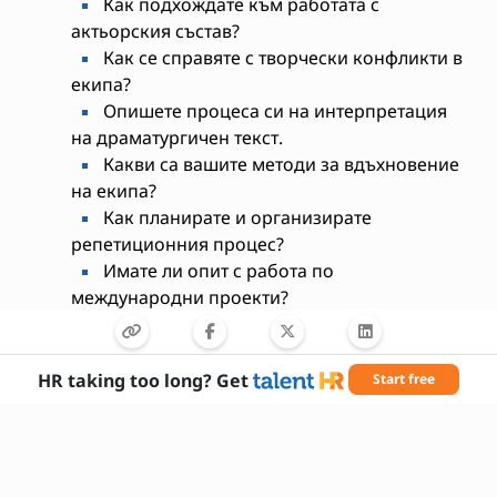
Как подхождате към работата с
актьорския състав?
Как се справяте с творчески конфликти в
екипа?
Опишете процеса си на интерпретация
на драматургичен текст.
Какви са вашите методи за вдъхновение
на екипа?
Как планирате и организирате
репетиционния процес?
Имате ли опит с работа по
международни проекти?
Какви са вашите очаквания от работата в
нашия театър?
Какви иновации бихте внесли в
HR taking too long? Get
Start free
театралната постановка?