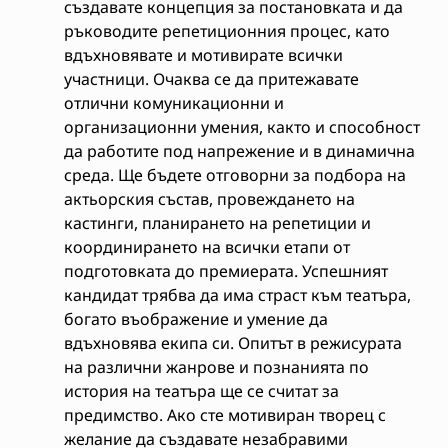
създавате концепция за постановката и да
ръководите репетиционния процес, като
вдъхновявате и мотивирате всички
участници. Очаква се да притежавате
отлични комуникационни и
организационни умения, както и способност
да работите под напрежение и в динамична
среда. Ще бъдете отговорни за подбора на
актьорския състав, провеждането на
кастинги, планирането на репетиции и
координирането на всички етапи от
подготовката до премиерата. Успешният
кандидат трябва да има страст към театъра,
богато въображение и умение да
вдъхновява екипа си. Опитът в режисурата
на различни жанрове и познанията по
история на театъра ще се считат за
предимство. Ако сте мотивиран творец с
желание да създавате незабравими