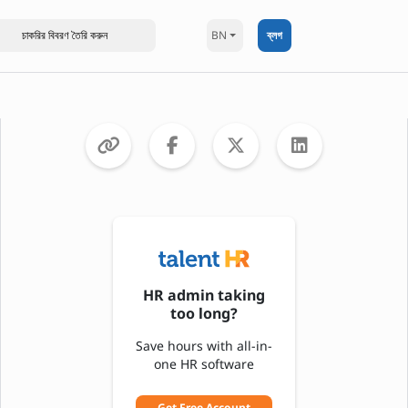
BN
ব্লগ
HR admin taking
too long?
Save hours with all-in-
one HR software
Get Free Account