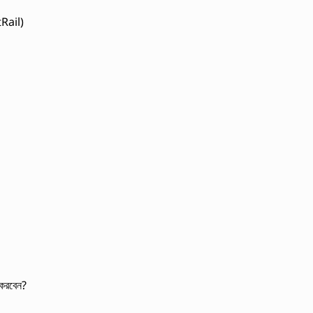
stRail)
 করবেন?