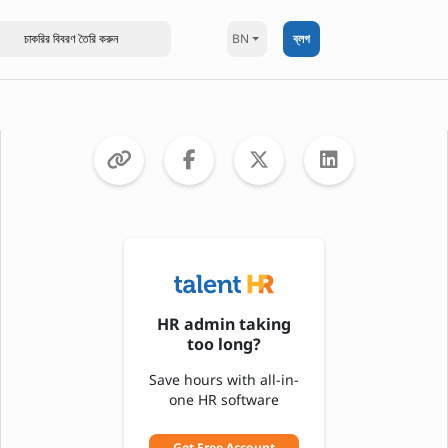
BN
ব্লগ
HR admin taking
too long?
Save hours with all-in-
one HR software
Get Free Account