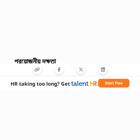
প্রয়োজনীয় দক্ষতা
HR taking too long? Get
Start free
Python প্রোগ্রামিং
GPT মডেল ফাইন-টিউনিং
NLP টেকনিক
ডেটা প্রি-প্রসেসিং