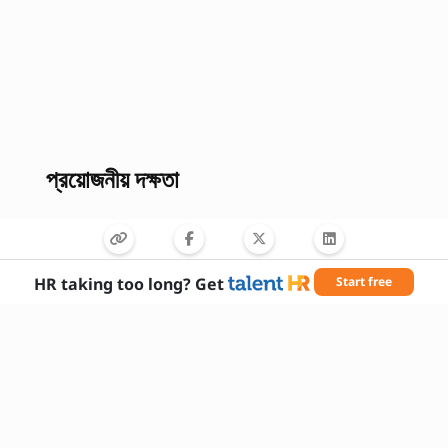
প্রয়োজনীয় দক্ষতা
HR taking too long? Get
Start free
দ্রুত টাইপিং
ডেটা বিশ্লেষণ
মাইক্রোসফট অফিস
মনোযোগ