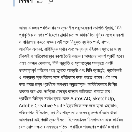
আমরা একজন প্রতিভাবান ও সৃজনশীল ল্যান্ডস্কেপ স্থপতি খুঁজছি, যিনি
প্রাকৃতিক ও নগর পরিবেশের নান্দনিকতা ও কার্যকারিতা বৃদ্ধির লক্ষ্যে নকশা
ও পরিকল্পনা করতে সক্ষম। এই পদে নিযুক্ত ব্যক্তি পার্ক, বাগান,
আবাসিক এলাকা, বাণিজ্যিক স্থান এবং অন্যান্য বহিরাঙ্গন স্থানের জন্য
টেকসই ও পরিবেশবান্ধব নকশা তৈরি করবেন। আমাদের আদর্শ প্রার্থী হবেন
এমন একজন পেশাদার, যিনি প্রকৃতি ও স্থাপত্যের সমন্বয়ে একটি
ভারসাম্যপূর্ণ পরিবেশ গড়ে তুলতে আগ্রহী এবং যিনি ক্লায়েন্ট, প্রকৌশলী
ও অন্যান্য স্থপতিদের সঙ্গে ঘনিষ্ঠভাবে কাজ করতে পারেন। এই পদে
কাজ করার জন্য প্রার্থীকে অবশ্যই ল্যান্ডস্কেপ আর্কিটেকচারে ডিগ্রি
থাকতে হবে এবং সংশ্লিষ্ট ক্ষেত্রে বাস্তব অভিজ্ঞতা থাকতে হবে।
প্রার্থীকে বিভিন্ন সফটওয়্যার যেমন AutoCAD, SketchUp,
Adobe Creative Suite ইত্যাদিতে দক্ষ হতে হবে। এছাড়াও,
পরিবেশগত নীতিমালা, স্থানীয় গাছপালা ও জলবায়ু সম্পর্কে জ্ঞান থাকা
আবশ্যক। এই পদটি সৃজনশীলতা, বিশ্লেষণাত্মক চিন্তাভাবনা এবং কার্যকর
যোগাযোগ দক্ষতার সমন্বয়ে গঠিত। প্রার্থীকে প্রকল্পের প্রাথমিক ধারণা