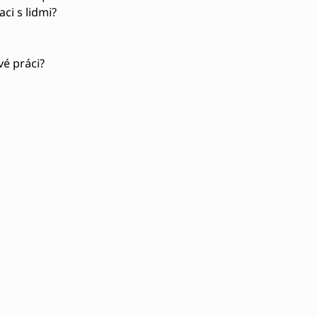
ci s lidmi?
vé práci?