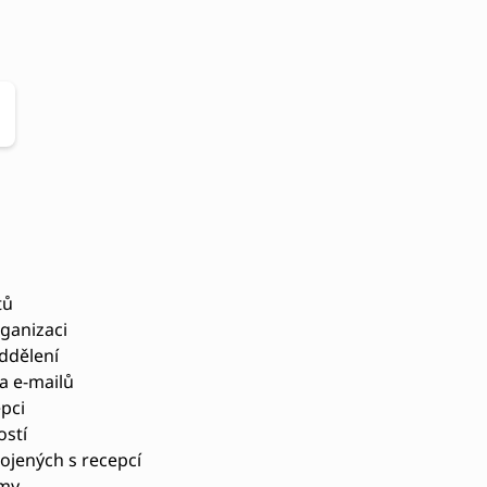
tů
ganizaci
ddělení
a e-mailů
pci
ostí
ojených s recepcí
rmy