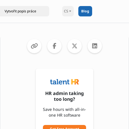
CS
Blog
HR admin taking
too long?
Save hours with all-in-
one HR software
Get Free Account