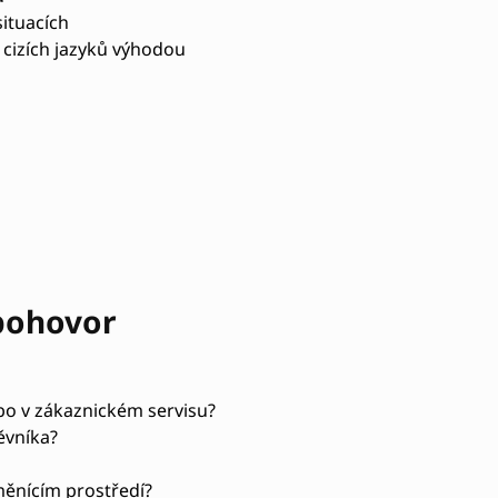
ituacích
 cizích jazyků výhodou
 pohovor
bo v zákaznickém servisu?
ěvníka?
měnícím prostředí?