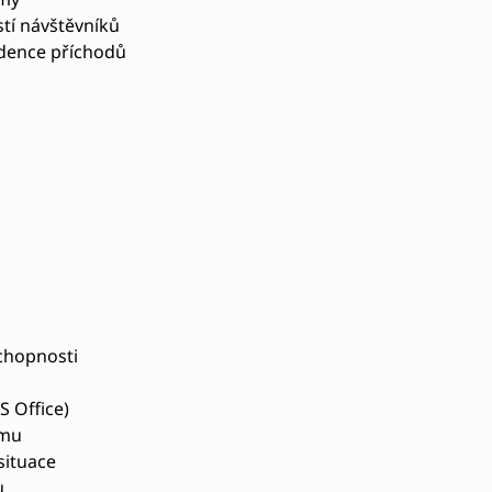
tí návštěvníků
idence příchodů
chopnosti
S Office)
ýmu
situace
u