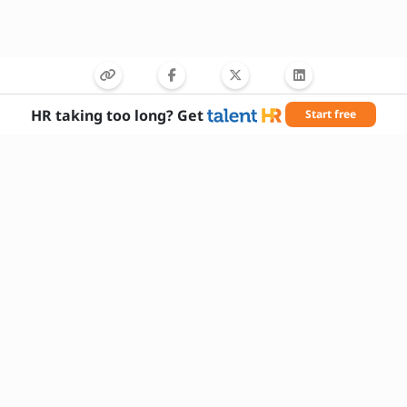
HR taking too long? Get
Start free
Potřebné dovednosti
znalost elektrických systémů
čtení technické dokumentace