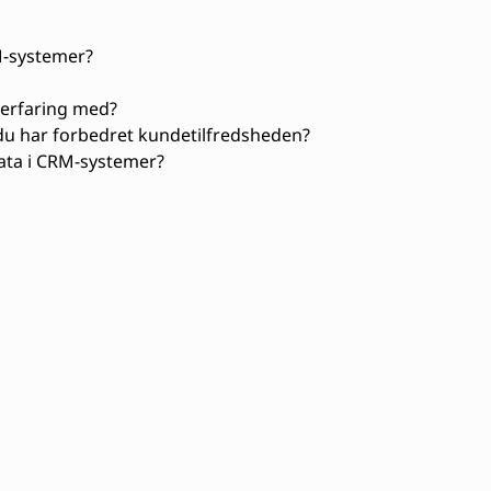
M-systemer?
 erfaring med?
du har forbedret kundetilfredsheden?
ata i CRM-systemer?
er