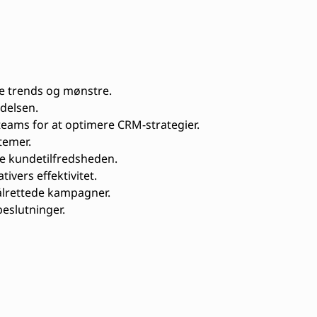
re trends og mønstre.
edelsen.
ams for at optimere CRM-strategier.
temer.
re kundetilfredsheden.
vers effektivitet.
lrettede kampagner.
beslutninger.