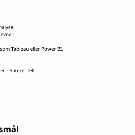
alyse.
evner.
som Tableau eller Power BI.
r relateret felt.
gsmål