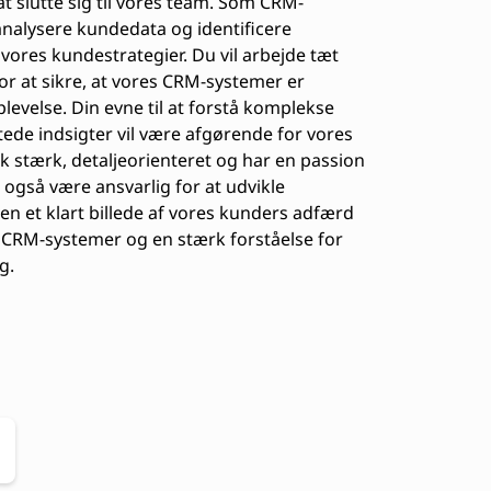
 at slutte sig til vores team. Som CRM-
at analysere kundedata og identificere
ores kundestrategier. Du vil arbejde tæt
 at sikre, at vores CRM-systemer er
levelse. Din evne til at forstå komplekse
ede indsigter vil være afgørende for vores
sk stærk, detaljeorienteret og har en passion
 også være ansvarlig for at udvikle
en et klart billede af vores kunders adfærd
 CRM-systemer og en stærk forståelse for
g.