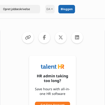
DA
Bloggen
HR admin taking
too long?
Save hours with all-in-
one HR software
Get Free Account