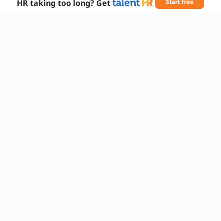
politiske mål?
HR taking too long? Get
Start free
Hvordan vil du fremme bæredygtig
udvikling i regionen?
Nødvendige færdigheder