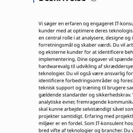
Vi søger en erfaren og engageret IT-konsu
kunder med at optimere deres teknologiske
en central rolle i at analysere, designe o
forretningsmål og skaber værdi. Du vil 
og eksterne kunder for at identificere beho
implementering. Dine opgaver vil spænde
hardwarevalg til udvikling af skræddersy
teknologier. Du vil også være ansvarlig for
identificere forbedringsområder og foresl
teknisk support og træning til brugere sam
gældende standarder og sikkerhedskrav. 
analytiske evner, fremragende kommunika
skal kunne arbejde selvstændigt såvel som 
projekter samtidigt. Erfaring med projektl
miljøer er en fordel. Som IT-konsulent ho
bred vifte af teknologier og brancher. Du v