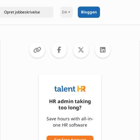
DA
Bloggen
HR admin taking
too long?
Save hours with all-in-
one HR software
Get Free Account