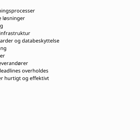
ningsprocesser
 løsninger
lg
infrastruktur
arder og databeskyttelse
ing
er
everandører
deadlines overholdes
 hurtigt og effektivt