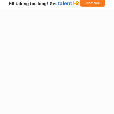
HR taking too long? Get
Start free
Nødvendige færdigheder
Kommunikation
Kundeservice
Tidsstyring
Samarbejde