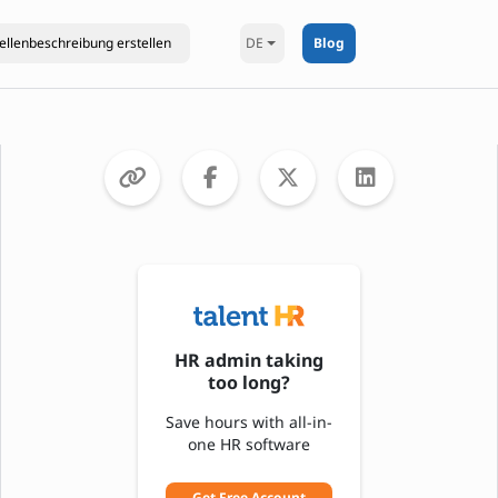
DE
Blog
HR admin taking
too long?
Save hours with all-in-
one HR software
Get Free Account