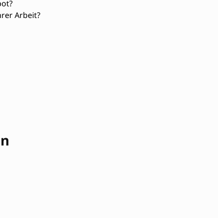
bot?
hrer Arbeit?
en
Kommunikationsfähigkeit
Führungskompetenz