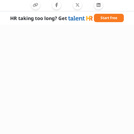
Γιατί θέλετε να εργαστείτε στη
συγκεκριμένη επιχείρηση;
HR taking too long? Get
Start free
Απαραίτητες δεξιότητες