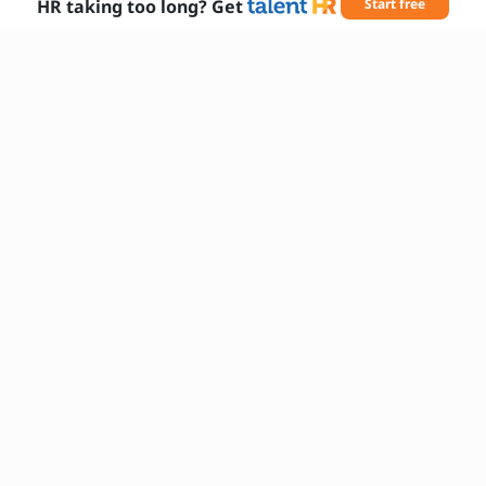
HR taking too long? Get
Start free
Απαραίτητες δεξιότητες
τεχνική κατάρτιση