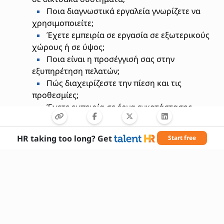
Ποια διαγνωστικά εργαλεία γνωρίζετε να
χρησιμοποιείτε;
Έχετε εμπειρία σε εργασία σε εξωτερικούς
χώρους ή σε ύψος;
Ποια είναι η προσέγγισή σας στην
εξυπηρέτηση πελατών;
Πώς διαχειρίζεστε την πίεση και τις
προθεσμίες;
Έχετε εμπειρία σε έργα εγκατάστασης
οπτικών ινών;
Ποια είναι η γνώση σας σε πρότυπα
HR taking too long? Get
Start free
ασφαλείας;
Ποια είναι η διαθεσιμότητά σας για
μετακινήσεις;