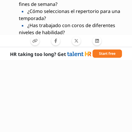
fines de semana?
¿Cómo seleccionas el repertorio para una
temporada?
¿Has trabajado con coros de diferentes
niveles de habilidad?
¿Qué estrategias utilizas para motivar al
coro?
¿Tienes experiencia en organización de
HR taking too long? Get
Start free
conciertos o giras?
¿Cómo manejas los conflictos dentro del
grupo coral?
¿Qué importancia le das a la técnica vocal
en tus ensayos?