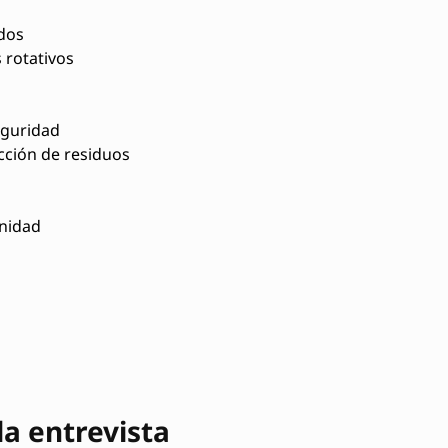
dos
 rotativos
eguridad
cción de residuos
unidad
la entrevista