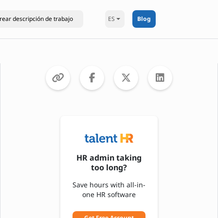
ES
Blog
HR admin taking
too long?
Save hours with all-in-
one HR software
Get Free Account