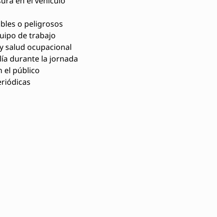
ura en el vehículo
ables o peligrosos
uipo de trabajo
y salud ocupacional
ía durante la jornada
 el público
eriódicas