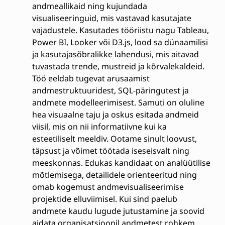
andmeallikaid ning kujundada
visualiseeringuid, mis vastavad kasutajate
vajadustele. Kasutades tööriistu nagu Tableau,
Power BI, Looker või D3.js, lood sa dünaamilisi
ja kasutajasõbralikke lahendusi, mis aitavad
tuvastada trende, mustreid ja kõrvalekaldeid.
Töö eeldab tugevat arusaamist
andmestruktuuridest, SQL-päringutest ja
andmete modelleerimisest. Samuti on oluline
hea visuaalne taju ja oskus esitada andmeid
viisil, mis on nii informatiivne kui ka
esteetiliselt meeldiv. Ootame sinult loovust,
täpsust ja võimet töötada iseseisvalt ning
meeskonnas. Edukas kandidaat on analüütilise
mõtlemisega, detailidele orienteeritud ning
omab kogemust andmevisualiseerimise
projektide elluviimisel. Kui sind paelub
andmete kaudu lugude jutustamine ja soovid
aidata organisatsioonil andmetest rohkem