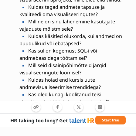
Kuidas tagad andmete täpsuse ja
kvaliteedi oma visualiseeringutes?
Milline on sinu lähenemine kasutajate
vajaduste mõistmisele?
Kuidas käsitled olukorda, kui andmed on
puudulikud või ebatäpsed?
Kas sul on kogemust SQL-i või
andmebaasidega töötamisel?
Milliseid disainipõhimõtteid järgid
visualiseeringute loomisel?
Kuidas hoiad end kursis uute
andmevisualiseerimise trendidega?
Kas oled kunagi koolitanud teisi
visualiseerimistööriistade kasutamisel?
Milline on sinu kogemus koostöös
ärikasutajatega?
HR taking too long? Get
Start free