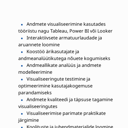
Andmete visualiseerimine kasutades
tööriistu nagu Tableau, Power BI või Looker
Interaktiivsete armatuurlaudade ja
aruannete loomine
Koostöö ärikasutajate ja
andmeanalüütikutega nõuete kogumiseks
Andmeallikate analüüs ja andmete
modelleerimine
Visualiseeringute testimine ja
optimeerimine kasutajakogemuse
parandamiseks
Andmete kvaliteedi ja täpsuse tagamine
visualiseeringutes
Visualiseerimise parimate praktikate
järgimine
Koolituste ja juhendmaterjalide loomine