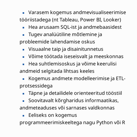
Varasem kogemus andmevisualiseerimise
tööriistadega (nt Tableau, Power BI, Looker)
Hea arusaam SQL-ist ja andmebaasidest
Tugev analüütiline mõtlemine ja
probleemide lahendamise oskus
Visuaalne taip ja disainitunnetus
Võime töötada iseseisvalt ja meeskonnas
Hea suhtlemisoskus ja võime keerulisi
andmeid selgitada lihtsas keeles
Kogemus andmete modelleerimise ja ETL-
protsessidega
Täpne ja detailidele orienteeritud tööstiil
Soovitavalt kõrgharidus informaatikas,
andmeteaduses või sarnases valdkonnas
Eeliseks on kogemus
programmeerimiskeeltega nagu Python või R