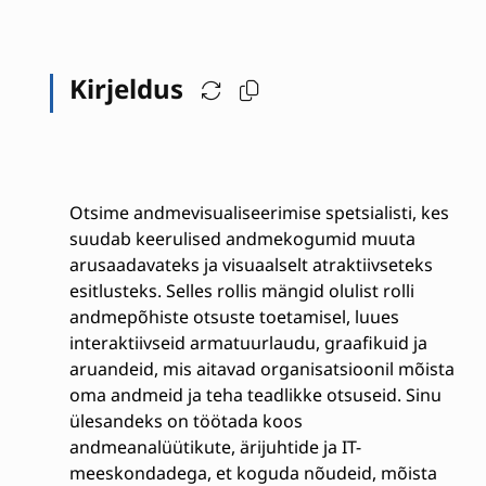
Kirjeldus
Otsime andmevisualiseerimise spetsialisti, kes
suudab keerulised andmekogumid muuta
arusaadavateks ja visuaalselt atraktiivseteks
esitlusteks. Selles rollis mängid olulist rolli
andmepõhiste otsuste toetamisel, luues
interaktiivseid armatuurlaudu, graafikuid ja
aruandeid, mis aitavad organisatsioonil mõista
oma andmeid ja teha teadlikke otsuseid. Sinu
ülesandeks on töötada koos
andmeanalüütikute, ärijuhtide ja IT-
meeskondadega, et koguda nõudeid, mõista