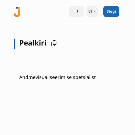
ET
Blogi
Pealkiri
Andmevisualiseerimise spetsialist