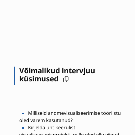
Võimalikud intervjuu
küsimused
Milliseid andmevisualiseerimise tööriistu
oled varem kasutanud?
Kirjelda üht keerulist
visualiseerimisprojekti, mille oled ellu viinud.