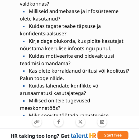
valdkonnas?
Milliseid andmebaase ja infosüsteeme
olete kasutanud?
Kuidas tagate teabe täpsuse ja
konfidentsiaalsuse?
Kirjeldage olukorda, kus pidite kasutajat
nõustama keerulise infootsingu puhul.
Kuidas motiveerite end pidevalt uusi
teadmisi omandama?
Kas olete korraldanud üritusi või koolitusi?
Palun tooge näide.
Kuidas lahendate konflikte või
arusaamatusi kasutajatega?
Millised on teie tugevused
meeskonnatöös?
Miks soovite töötada rahvatervise
raamatukoguhoidjana?
HR taking too long? Get
Start free