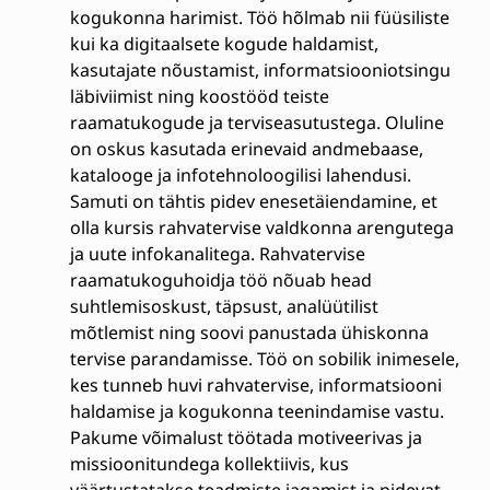
kogukonna harimist. Töö hõlmab nii füüsiliste
kui ka digitaalsete kogude haldamist,
kasutajate nõustamist, informatsiooniotsingu
läbiviimist ning koostööd teiste
raamatukogude ja terviseasutustega. Oluline
on oskus kasutada erinevaid andmebaase,
katalooge ja infotehnoloogilisi lahendusi.
Samuti on tähtis pidev enesetäiendamine, et
olla kursis rahvatervise valdkonna arengutega
ja uute infokanalitega. Rahvatervise
raamatukoguhoidja töö nõuab head
suhtlemisoskust, täpsust, analüütilist
mõtlemist ning soovi panustada ühiskonna
tervise parandamisse. Töö on sobilik inimesele,
kes tunneb huvi rahvatervise, informatsiooni
haldamise ja kogukonna teenindamise vastu.
Pakume võimalust töötada motiveerivas ja
missioonitundega kollektiivis, kus