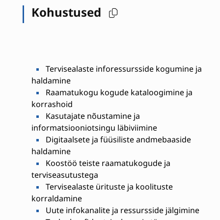
Kohustused
Tervisealaste inforessursside kogumine ja
haldamine
Raamatukogu kogude kataloogimine ja
korrashoid
Kasutajate nõustamine ja
informatsiooniotsingu läbiviimine
Digitaalsete ja füüsiliste andmebaaside
haldamine
Koostöö teiste raamatukogude ja
terviseasutustega
Tervisealaste ürituste ja koolituste
korraldamine
Uute infokanalite ja ressursside jälgimine