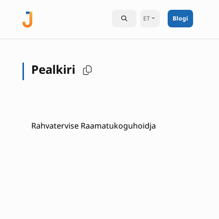
ET
Blogi
Pealkiri
Rahvatervise Raamatukoguhoidja