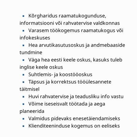
Kõrgharidus raamatukogunduse,
informatsiooni või rahvatervise valdkonnas
Varasem töökogemus raamatukogus või
infokeskuses
Hea arvutikasutusoskus ja andmebaaside
tundmine
Väga hea eesti keele oskus, kasuks tuleb
inglise keele oskus
Suhtlemis- ja koostööoskus
Täpsus ja korrektsus tööülesannete
täitmisel
Huvi rahvatervise ja teadusliku info vastu
Võime iseseisvalt töötada ja aega
planeerida
Valmidus pidevaks enesetäiendamiseks
Klienditeeninduse kogemus on eeliseks