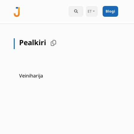
ET
Blogi
Pealkiri
Veiniharija