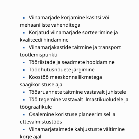
Viinamarjade korjamine käsitsi või
mehaaniliste vahenditega
Korjatud viinamarjade sorteerimine ja
kvaliteedi hindamine
Viinamarjakastide täitmine ja transport
töötlemispunkti
Tööriistade ja seadmete hooldamine
Tööohutusnõuete järgimine
Koostöö meeskonnaliikmetega
saagikoristuse ajal
Tööaruannete täitmine vastavalt juhistele
Töö tegemine vastavalt ilmastikuoludele ja
töögraafikule
Osalemine koristuse planeerimisel ja
ettevalmistustöös
Viinamarjataimede kahjustuste vältimine
korje ajal