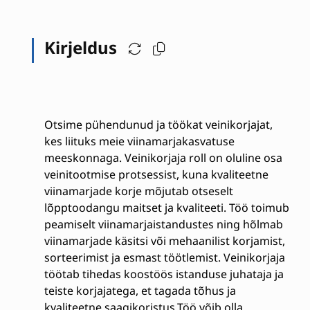
Kirjeldus
Otsime pühendunud ja töökat veinikorjajat,
kes liituks meie viinamarjakasvatuse
meeskonnaga. Veinikorjaja roll on oluline osa
veinitootmise protsessist, kuna kvaliteetne
viinamarjade korje mõjutab otseselt
lõpptoodangu maitset ja kvaliteeti. Töö toimub
peamiselt viinamarjaistandustes ning hõlmab
viinamarjade käsitsi või mehaanilist korjamist,
sorteerimist ja esmast töötlemist. Veinikorjaja
töötab tihedas koostöös istanduse juhataja ja
teiste korjajatega, et tagada tõhus ja
kvaliteetne saagikoristus.Töö võib olla