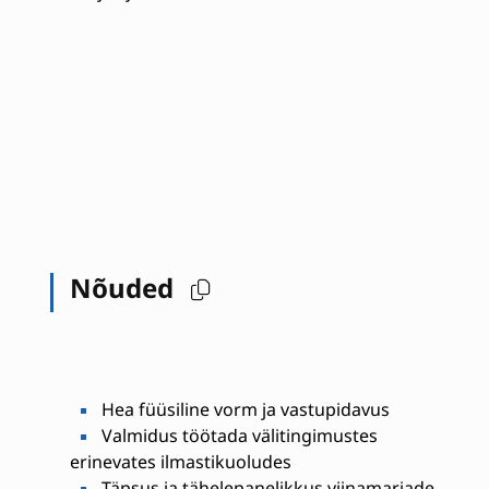
Nõuded
Hea füüsiline vorm ja vastupidavus
Valmidus töötada välitingimustes
erinevates ilmastikuoludes
Täpsus ja tähelepanelikkus viinamarjade