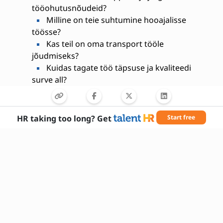
tööohutusnõudeid?
Milline on teie suhtumine hooajalisse
töösse?
Kas teil on oma transport tööle
jõudmiseks?
Kuidas tagate töö täpsuse ja kvaliteedi
surve all?
Kas olete töötanud varem
põllumajanduses või viinamarjaistanduses?
HR taking too long? Get
Start free