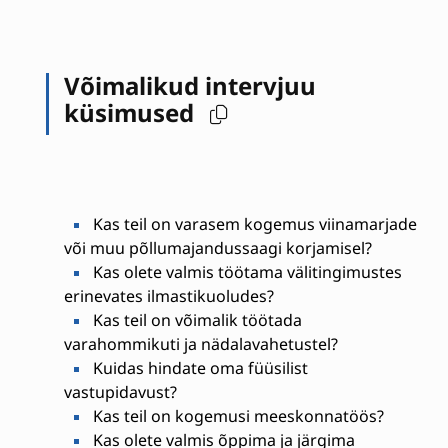
Võimalikud intervjuu
küsimused
Kas teil on varasem kogemus viinamarjade
või muu põllumajandussaagi korjamisel?
Kas olete valmis töötama välitingimustes
erinevates ilmastikuoludes?
Kas teil on võimalik töötada
varahommikuti ja nädalavahetustel?
Kuidas hindate oma füüsilist
vastupidavust?
Kas teil on kogemusi meeskonnatöös?
Kas olete valmis õppima ja järgima