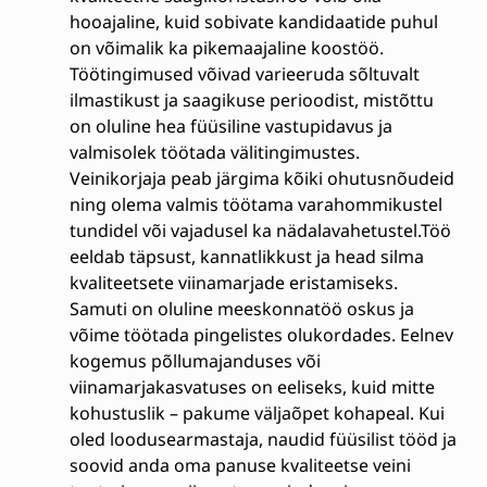
hooajaline, kuid sobivate kandidaatide puhul
on võimalik ka pikemaajaline koostöö.
Töötingimused võivad varieeruda sõltuvalt
ilmastikust ja saagikuse perioodist, mistõttu
on oluline hea füüsiline vastupidavus ja
valmisolek töötada välitingimustes.
Veinikorjaja peab järgima kõiki ohutusnõudeid
ning olema valmis töötama varahommikustel
tundidel või vajadusel ka nädalavahetustel.Töö
eeldab täpsust, kannatlikkust ja head silma
kvaliteetsete viinamarjade eristamiseks.
Samuti on oluline meeskonnatöö oskus ja
võime töötada pingelistes olukordades. Eelnev
kogemus põllumajanduses või
viinamarjakasvatuses on eeliseks, kuid mitte
kohustuslik – pakume väljaõpet kohapeal. Kui
oled loodusearmastaja, naudid füüsilist tööd ja
soovid anda oma panuse kvaliteetse veini