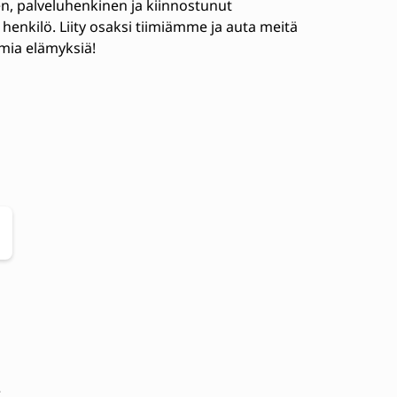
en, palveluhenkinen ja kiinnostunut
henkilö. Liity osaksi tiimiämme ja auta meitä
ia elämyksiä!
e