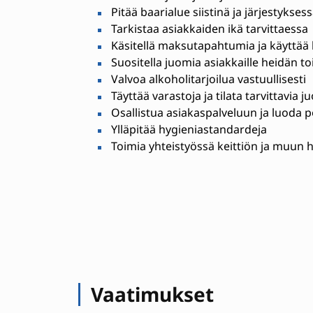
Pitää baarialue siistinä ja järjestykses
Tarkistaa asiakkaiden ikä tarvittaessa
Käsitellä maksutapahtumia ja käyttää 
Suositella juomia asiakkaille heidän 
Valvoa alkoholitarjoilua vastuullisesti
Täyttää varastoja ja tilata tarvittavia 
Osallistua asiakaspalveluun ja luoda po
Ylläpitää hygieniastandardeja
Toimia yhteistyössä keittiön ja muun
Vaatimukset