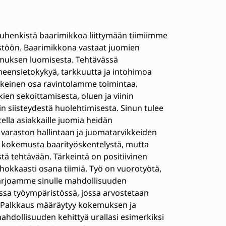
luhenkistä baarimikkoa liittymään tiimiimme
istöön. Baarimikkona vastaat juomien
kemuksen luomisesta. Tehtävässä
eensietokykyä, tarkkuutta ja intohimoa
skeinen osa ravintolamme toimintaa.
en sekoittamisesta, oluen ja viinin
in siisteydestä huolehtimisesta. Sinun tulee
tella asiakkaille juomia heidän
 varaston hallintaan ja juomatarvikkeiden
a kokemusta baarityöskentelystä, mutta
ä tehtävään. Tärkeintä on positiivinen
ehokkaasti osana tiimiä. Työ on vuorotyötä,
. Tarjoamme sinulle mahdollisuuden
ssa työympäristössä, jossa arvostetaan
ä. Palkkaus määräytyy kokemuksen ja
dollisuuden kehittyä urallasi esimerkiksi