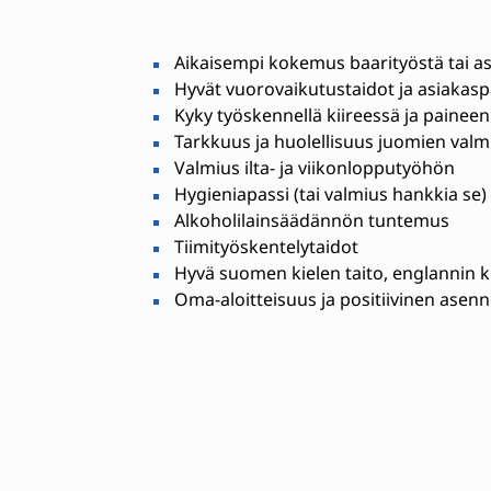
Aikaisempi kokemus baarityöstä tai as
Hyvät vuorovaikutustaidot ja asiakas
Kyky työskennellä kiireessä ja paineen 
Tarkkuus ja huolellisuus juomien valm
Valmius ilta- ja viikonlopputyöhön
Hygieniapassi (tai valmius hankkia se)
Alkoholilainsäädännön tuntemus
Tiimityöskentelytaidot
Hyvä suomen kielen taito, englannin 
Oma-aloitteisuus ja positiivinen asen