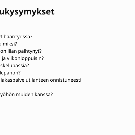
lukysymykset
t baarityössä?
a miksi?
on liian päihtynyt?
 ja viikonloppuisin?
iskelupassia?
llepanon?
asiakaspalvelutilanteen onnistuneesti.
styöhön muiden kanssa?