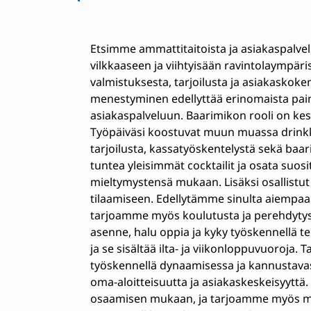
Etsimme ammattitaitoista ja asiakaspalve
vilkkaaseen ja viihtyisään ravintolaympär
valmistuksesta, tarjoilusta ja asiakasko
menestyminen edellyttää erinomaista pain
asiakaspalveluun. Baarimikon rooli on ke
Työpäiväsi koostuvat muun muassa drinkki
tarjoilusta, kassatyöskentelystä sekä baar
tuntea yleisimmät cocktailit ja osata suosi
mieltymystensä mukaan. Lisäksi osallistut
tilaamiseen. Edellytämme sinulta aiempa
tarjoamme myös koulutusta ja perehdytyst
asenne, halu oppia ja kyky työskennellä t
ja se sisältää ilta- ja viikonloppuvuoroja
työskennellä dynaamisessa ja kannustava
oma-aloitteisuutta ja asiakaskeskeisyytt
osaamisen mukaan, ja tarjoamme myös mah