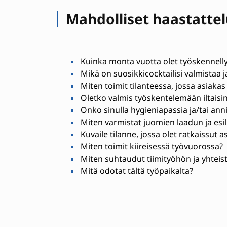
Mahdolliset haastatte
Kuinka monta vuotta olet työskennelly
Mikä on suosikkicocktailisi valmistaa j
Miten toimit tilanteessa, jossa asiakas 
Oletko valmis työskentelemään iltaisin
Onko sinulla hygieniapassia ja/tai ann
Miten varmistat juomien laadun ja esi
Kuvaile tilanne, jossa olet ratkaissut 
Miten toimit kiireisessä työvuorossa?
Miten suhtaudut tiimityöhön ja yhtei
Mitä odotat tältä työpaikalta?