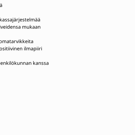
sä
kassajärjestelmää
toiveidensa mukaan
juomatarvikkeita
sitiivinen ilmapiiri
 henkilökunnan kanssa