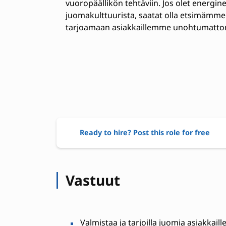
vuoropäällikön tehtäviin. Jos olet energin
juomakulttuurista, saatat olla etsimämme 
tarjoamaan asiakkaillemme unohtumattom
Ready to hire? Post this role for free
Vastuut
Valmistaa ja tarjoilla juomia asiakkaill