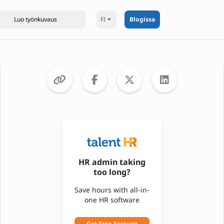
FI
Blogissa
HR admin taking
too long?
Save hours with all-in-
one HR software
Get Free Account