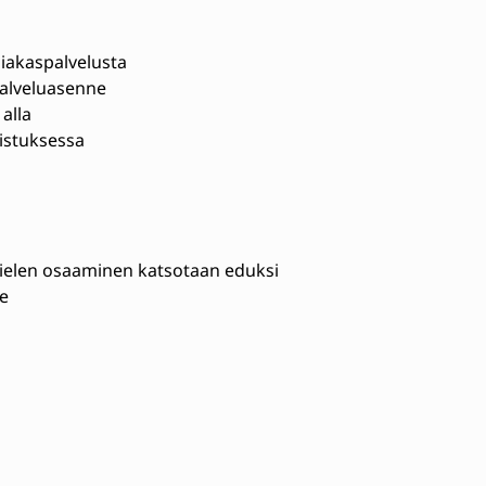
iakaspalvelusta
palveluasenne
alla
istuksessa
kielen osaaminen katsotaan eduksi
ne