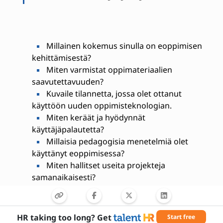
Millainen kokemus sinulla on eoppimisen
kehittämisestä?
Miten varmistat oppimateriaalien
saavutettavuuden?
Kuvaile tilannetta, jossa olet ottanut
käyttöön uuden oppimisteknologian.
Miten keräät ja hyödynnät
käyttäjäpalautetta?
Millaisia pedagogisia menetelmiä olet
käyttänyt eoppimisessa?
Miten hallitset useita projekteja
samanaikaisesti?
Miten työskentelet tiimissä ja itsenäisesti?
Miten pysyt ajan tasalla alan kehityksestä?
HR taking too long? Get
Start free