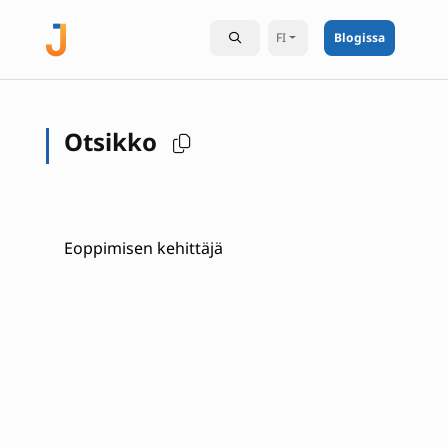
FI
Blogissa
Otsikko
Eoppimisen kehittäjä