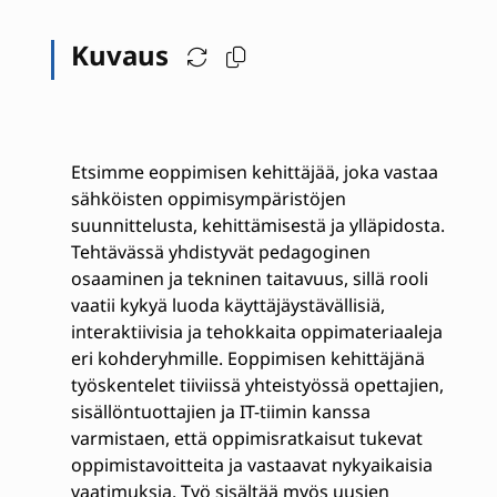
Kuvaus
Etsimme eoppimisen kehittäjää, joka vastaa
sähköisten oppimisympäristöjen
suunnittelusta, kehittämisestä ja ylläpidosta.
Tehtävässä yhdistyvät pedagoginen
osaaminen ja tekninen taitavuus, sillä rooli
vaatii kykyä luoda käyttäjäystävällisiä,
interaktiivisia ja tehokkaita oppimateriaaleja
eri kohderyhmille. Eoppimisen kehittäjänä
työskentelet tiiviissä yhteistyössä opettajien,
sisällöntuottajien ja IT-tiimin kanssa
varmistaen, että oppimisratkaisut tukevat
oppimistavoitteita ja vastaavat nykyaikaisia
vaatimuksia. Työ sisältää myös uusien