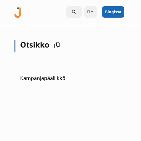
FI
Blogissa
Otsikko
Kampanjapäällikkö