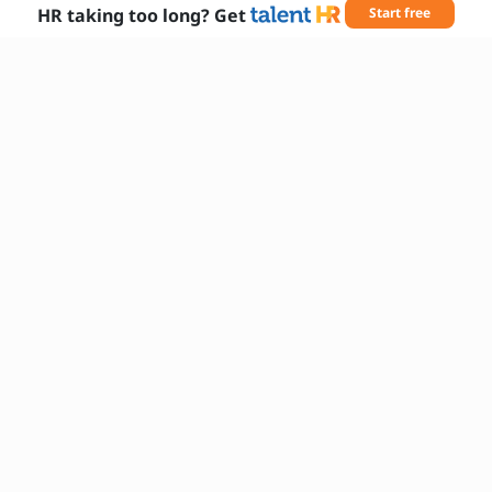
HR taking too long? Get
Start free
Tarvittavat taidot
Projektinhallinta