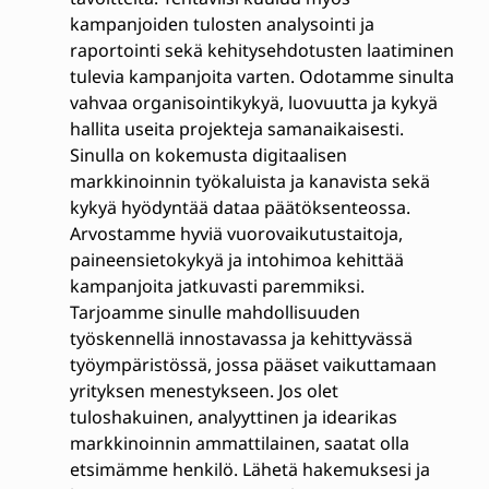
kampanjoiden tulosten analysointi ja
raportointi sekä kehitysehdotusten laatiminen
tulevia kampanjoita varten. Odotamme sinulta
vahvaa organisointikykyä, luovuutta ja kykyä
hallita useita projekteja samanaikaisesti.
Sinulla on kokemusta digitaalisen
markkinoinnin työkaluista ja kanavista sekä
kykyä hyödyntää dataa päätöksenteossa.
Arvostamme hyviä vuorovaikutustaitoja,
paineensietokykyä ja intohimoa kehittää
kampanjoita jatkuvasti paremmiksi.
Tarjoamme sinulle mahdollisuuden
työskennellä innostavassa ja kehittyvässä
työympäristössä, jossa pääset vaikuttamaan
yrityksen menestykseen. Jos olet
tuloshakuinen, analyyttinen ja idearikas
markkinoinnin ammattilainen, saatat olla
etsimämme henkilö. Lähetä hakemuksesi ja