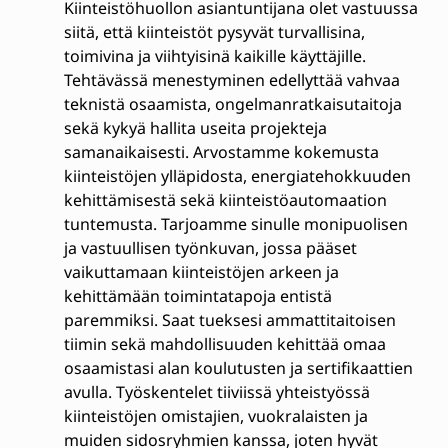
Kiinteistöhuollon asiantuntijana olet vastuussa
siitä, että kiinteistöt pysyvät turvallisina,
toimivina ja viihtyisinä kaikille käyttäjille.
Tehtävässä menestyminen edellyttää vahvaa
teknistä osaamista, ongelmanratkaisutaitoja
sekä kykyä hallita useita projekteja
samanaikaisesti. Arvostamme kokemusta
kiinteistöjen ylläpidosta, energiatehokkuuden
kehittämisestä sekä kiinteistöautomaation
tuntemusta. Tarjoamme sinulle monipuolisen
ja vastuullisen työnkuvan, jossa pääset
vaikuttamaan kiinteistöjen arkeen ja
kehittämään toimintatapoja entistä
paremmiksi. Saat tueksesi ammattitaitoisen
tiimin sekä mahdollisuuden kehittää omaa
osaamistasi alan koulutusten ja sertifikaattien
avulla. Työskentelet tiiviissä yhteistyössä
kiinteistöjen omistajien, vuokralaisten ja
muiden sidosryhmien kanssa, joten hyvät