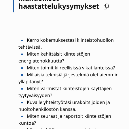
haastattelukysymykset
Kerro kokemuksestasi kiinteistöhuollon
tehtävissä.
Miten kehittäisit kiinteistöjen
energiatehokkuutta?
Miten toimit kiireellisissä vikatilanteissa?
Millaisia teknisiä järjestelmiä olet aiemmin
ylläpitänyt?
Miten varmistat kiinteistöjen käyttäjien
tyytyväisyyden?
Kuvaile yhteistyötäsi urakoitsijoiden ja
huoltohenkilöstön kanssa.
Miten seuraat ja raportoit kiinteistöjen
kuntoa?