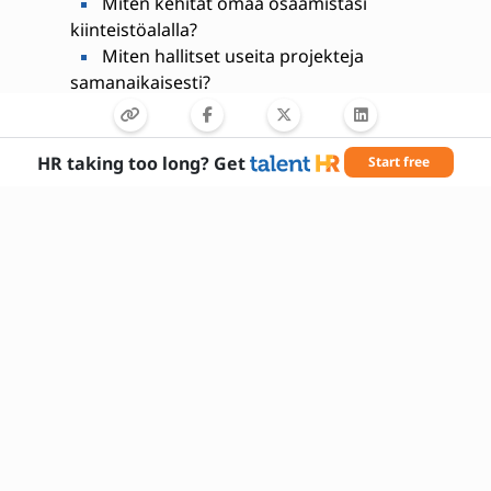
Miten kehität omaa osaamistasi
kiinteistöalalla?
Miten hallitset useita projekteja
samanaikaisesti?
Miksi haluat työskennellä kiinteistöhuollon
asiantuntijana?
HR taking too long? Get
Start free