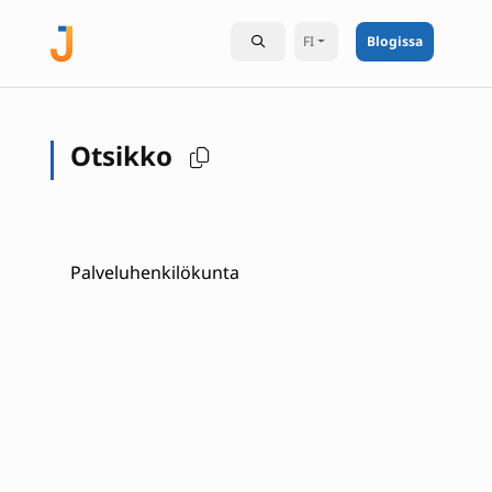
FI
Blogissa
Otsikko
Palveluhenkilökunta