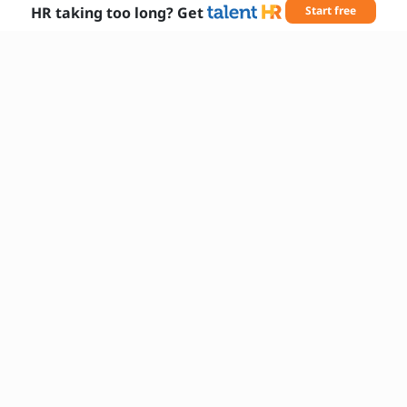
HR taking too long? Get
Start free
Tarvittavat taidot
asiakaspalvelutaidot