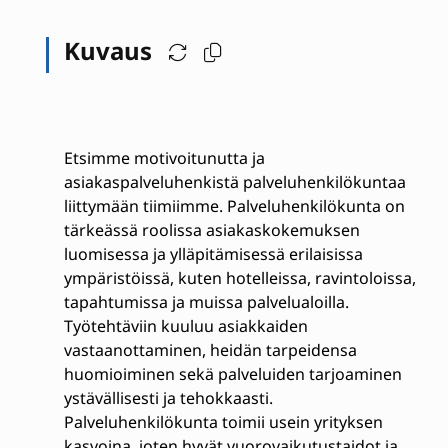
Kuvaus
Etsimme motivoitunutta ja
asiakaspalveluhenkistä palveluhenkilökuntaa
liittymään tiimiimme. Palveluhenkilökunta on
tärkeässä roolissa asiakaskokemuksen
luomisessa ja ylläpitämisessä erilaisissa
ympäristöissä, kuten hotelleissa, ravintoloissa,
tapahtumissa ja muissa palvelualoilla.
Työtehtäviin kuuluu asiakkaiden
vastaanottaminen, heidän tarpeidensa
huomioiminen sekä palveluiden tarjoaminen
ystävällisesti ja tehokkaasti.
Palveluhenkilökunta toimii usein yrityksen
kasvoina, joten hyvät vuorovaikutustaidot ja