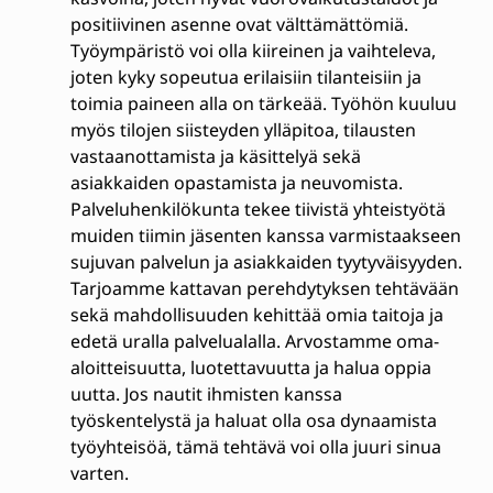
positiivinen asenne ovat välttämättömiä.
Työympäristö voi olla kiireinen ja vaihteleva,
joten kyky sopeutua erilaisiin tilanteisiin ja
toimia paineen alla on tärkeää. Työhön kuuluu
myös tilojen siisteyden ylläpitoa, tilausten
vastaanottamista ja käsittelyä sekä
asiakkaiden opastamista ja neuvomista.
Palveluhenkilökunta tekee tiivistä yhteistyötä
muiden tiimin jäsenten kanssa varmistaakseen
sujuvan palvelun ja asiakkaiden tyytyväisyyden.
Tarjoamme kattavan perehdytyksen tehtävään
sekä mahdollisuuden kehittää omia taitoja ja
edetä uralla palvelualalla. Arvostamme oma-
aloitteisuutta, luotettavuutta ja halua oppia
uutta. Jos nautit ihmisten kanssa
työskentelystä ja haluat olla osa dynaamista
työyhteisöä, tämä tehtävä voi olla juuri sinua
varten.