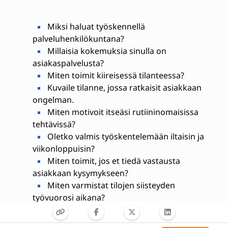
Miksi haluat työskennellä
palveluhenkilökuntana?
Millaisia kokemuksia sinulla on
asiakaspalvelusta?
Miten toimit kiireisessä tilanteessa?
Kuvaile tilanne, jossa ratkaisit asiakkaan
ongelman.
Miten motivoit itseäsi rutiininomaisissa
tehtävissä?
Oletko valmis työskentelemään iltaisin ja
viikonloppuisin?
Miten toimit, jos et tiedä vastausta
asiakkaan kysymykseen?
Miten varmistat tilojen siisteyden
työvuorosi aikana?
Kuvaile vahvuutesi tiimityössä.
Miten kehittäisit asiakaskokemusta?