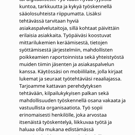
kuntoa, tarkkuutta ja kykyä työskennellä
sääolosuhteista riippumatta. Lisäksi
tehtävässä tarvitaan hyviä
asiakaspalvelutaitoja, sillä kohtaat päivittäin
erilaisia asiakkaita. Työpäiväsi koostuvat
mittarilukemien keräämisestä, tietojen
syöttämisestä järjestelmiin, mahdollisten
poikkeamien raportoinnista sekä yhteistyöstä
muiden tiimin jäsenten ja asiakaspalvelun
kanssa. Käytössäsi on mobiililaite, jolla kirjaat
lukemat ja seuraat työtehtäviäsi reaaliajassa.
Tarjoamme kattavan perehdytyksen
tehtävään, kilpailukykyisen palkan sekä
mahdollisuuden työskennellä osana vakaata ja
vastuullista organisaatiota. Työ sopii
erinomaisesti henkilölle, joka arvostaa
itsenäistä työskentelyä, liikkuvaa työtä ja
haluaa olla mukana edistämässä