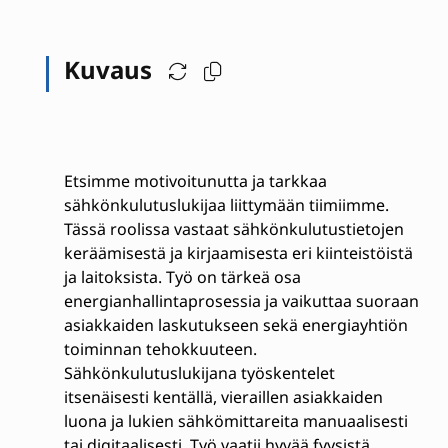
Kuvaus
Etsimme motivoitunutta ja tarkkaa
sähkönkulutuslukijaa liittymään tiimiimme.
Tässä roolissa vastaat sähkönkulutustietojen
keräämisestä ja kirjaamisesta eri kiinteistöistä
ja laitoksista. Työ on tärkeä osa
energianhallintaprosessia ja vaikuttaa suoraan
asiakkaiden laskutukseen sekä energiayhtiön
toiminnan tehokkuuteen.
Sähkönkulutuslukijana työskentelet
itsenäisesti kentällä, vieraillen asiakkaiden
luona ja lukien sähkömittareita manuaalisesti
tai digitaalisesti. Työ vaatii hyvää fyysistä