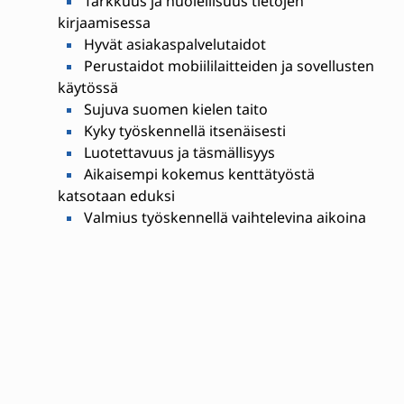
Tarkkuus ja huolellisuus tietojen
kirjaamisessa
Hyvät asiakaspalvelutaidot
Perustaidot mobiililaitteiden ja sovellusten
käytössä
Sujuva suomen kielen taito
Kyky työskennellä itsenäisesti
Luotettavuus ja täsmällisyys
Aikaisempi kokemus kenttätyöstä
katsotaan eduksi
Valmius työskennellä vaihtelevina aikoina