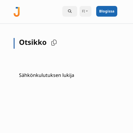
FI
Blogissa
Otsikko
Sähkönkulutuksen lukija