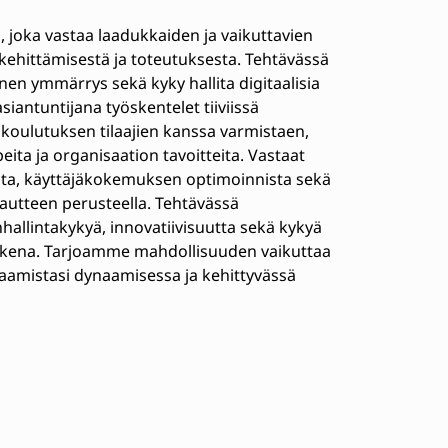
 joka vastaa laadukkaiden ja vaikuttavien
kehittämisestä ja toteutuksesta. Tehtävässä
en ymmärrys sekä kyky hallita digitaalisia
antuntijana työskentelet tiiviissä
ja koulutuksen tilaajien kanssa varmistaen,
eita ja organisaation tavoitteita. Vastaat
ta, käyttäjäkokemuksen optimoinnista sekä
autteen perusteella. Tehtävässä
allintakykyä, innovatiivisuutta sekä kykyä
tukena. Tarjoamme mahdollisuuden vaikuttaa
saamistasi dynaamisessa ja kehittyvässä