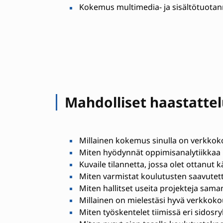
Kokemus multimedia- ja sisältötuotan
Mahdolliset haastatte
Millainen kokemus sinulla on verkkok
Miten hyödynnät oppimisanalytiikkaa 
Kuvaile tilannetta, jossa olet ottanut
Miten varmistat koulutusten saavutett
Miten hallitset useita projekteja saman
Millainen on mielestäsi hyvä verkkoko
Miten työskentelet tiimissä eri sidos