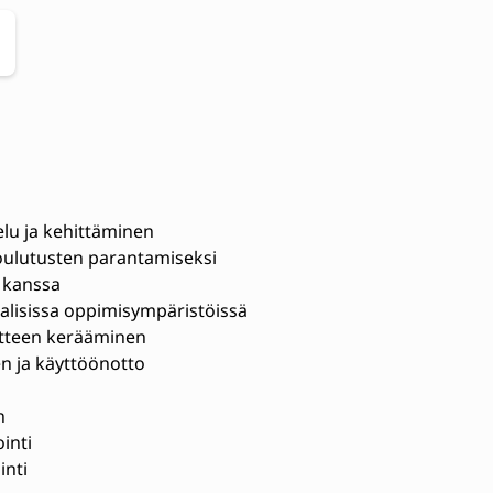
lu ja kehittäminen
ulutusten parantamiseksi
n kanssa
alisissa oppimisympäristöissä
utteen kerääminen
n ja käyttöönotto
n
inti
inti