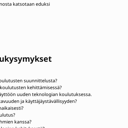
nosta katsotaan eduksi
lukysymykset
oulutusten suunnittelusta?
koulutusten kehittämisessä?
 käyttöön uuden teknologian koulutuksessa.
avuuden ja käyttäjäystävällisyyden?
aikaisesti?
ulutus?
ryhmien kanssa?