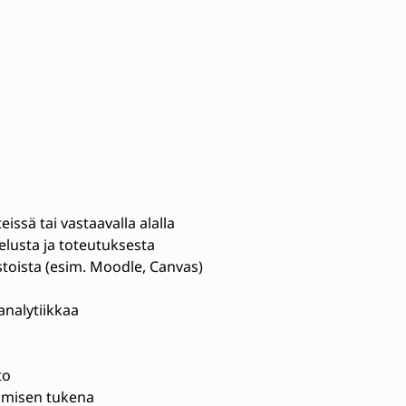
ssä tai vastaavalla alalla
lusta ja toteutuksesta
oista (esim. Moodle, Canvas)
nalytiikkaa
to
pimisen tukena