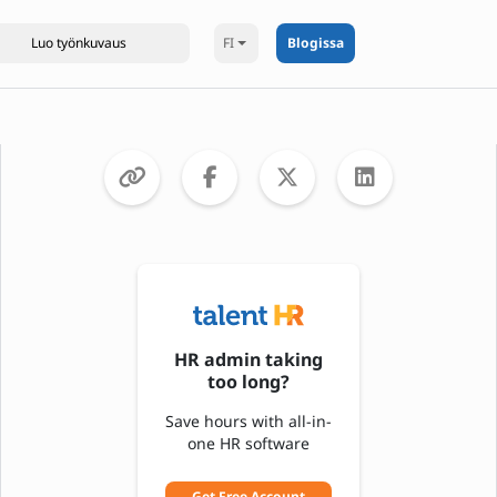
FI
Blogissa
HR admin taking
too long?
Save hours with all-in-
one HR software
Get Free Account