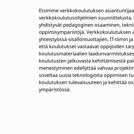
Etsimme verkkokoulutuksen asiantuntijaa,
verkkokoulutusohjelmien suunnittelusta, 
yhdistyvät pedagoginen osaaminen, teknin
oppimisympäristöjä. Verkkokoulutuksen asi
yhteistyössä sisällöntuottajien, IT-tiimin 
että koulutukset vastaavat oppijoiden tarp
koulutusmateriaalien laadunvarmistukses
koulutusten jatkuvasta kehittämisestä pal
menestyminen edellyttää vahvaa projektinh
soveltaa uusia teknologioita oppimisen 
koulutuksen tulevaisuuteen ja kehittää o
ympäristössä.