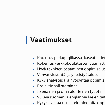
Vaatimukset
Koulutus pedagogiikassa, kasvatustietei
Kokemus verkkokoulutusten suunnitte
Hyvä tekninen osaaminen oppimisalust
Vahvat viestintä- ja yhteistyötaidot
Kyky analysoida ja hyödyntää oppimisa
Projektinhallintataidot
Itsenäinen ja oma-aloitteinen työote
Sujuva suomen ja englannin kielen tai
Kyky soveltaa uusia teknologioita op