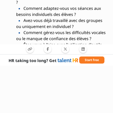
?
Comment adaptez-vous vos séances aux
besoins individuels des élèves ?
Avez-vous déjà travaillé avec des groupes
ou uniquement en individuel ?
Comment gérez-vous les difficultés vocales
ou le manque de confiance des élèves ?
Êtes-vous à l'aise avec l'utilisation d'outils
numériques pour vos cours ?
Avez-vous une spécialisation (chant,
HR taking too long? Get
Start free
théâtre, prise de parole, etc.) ?
Comment assurez-vous le suivi des
progrès de vos élèves ?
Avez-vous déjà organisé des ateliers ou
masterclasses ?
Êtes-vous disponible pour des
interventions ponctuelles en entreprise ou
institution ?