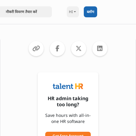
HI
ब्लॉग
HR admin taking
too long?
Save hours with all-in-
one HR software
Get Free Account