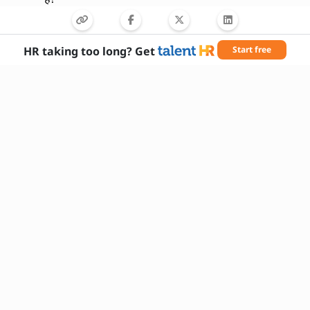
आप सुरक्षा मानकों और उद्योग विनियमों का पालन कैसे
सुनिश्चित करते हैं?
आपने किसी जटिल मरम्मत कार्य को कैसे पूरा किया है?
HR taking too long? Get
Start free
आप टीम के साथ कैसे समन्वय करते हैं?
आपकी तकनीकी दस्तावेजों को पढ़ने और समझने की
क्षमता कैसी है?
आप इस भूमिका में खुद को कैसे विकसित होते हुए देखते
हैं?
आवश्यक कौशल