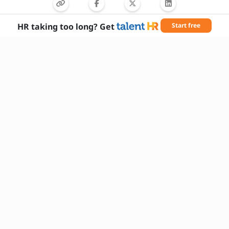
HR taking too long? Get
Start free
आवश्यक कौशल
डेटा विश्लेषण
जोखिम मूल्यांकन
सांख्यिकीय विश्लेषण
प्रस्तुति कौशल