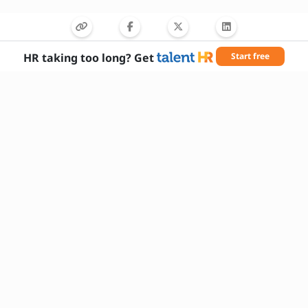
HR taking too long? Get
Start free
आवश्यक कौशल
तकनीकी सोर्सिंग
इंटरव्यू समन्वय