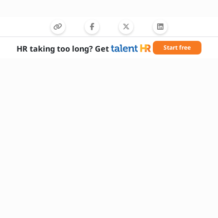
HR taking too long? Get
Start free
तकनीकी ज्ञान
समस्या समाधान
संचार कौशल
समय प्रबंधन
टीम वर्क
रिकॉर्ड संधारण
फिजिकल फिटनेस
सुरक्षा जागरूकता
यांत्रिक कौशल