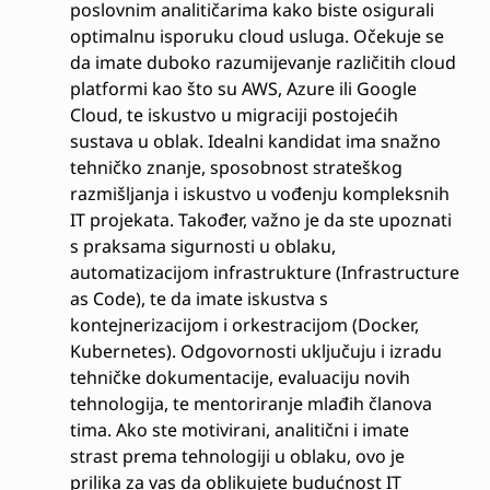
poslovnim analitičarima kako biste osigurali
optimalnu isporuku cloud usluga. Očekuje se
da imate duboko razumijevanje različitih cloud
platformi kao što su AWS, Azure ili Google
Cloud, te iskustvo u migraciji postojećih
sustava u oblak. Idealni kandidat ima snažno
tehničko znanje, sposobnost strateškog
razmišljanja i iskustvo u vođenju kompleksnih
IT projekata. Također, važno je da ste upoznati
s praksama sigurnosti u oblaku,
automatizacijom infrastrukture (Infrastructure
as Code), te da imate iskustva s
kontejnerizacijom i orkestracijom (Docker,
Kubernetes). Odgovornosti uključuju i izradu
tehničke dokumentacije, evaluaciju novih
tehnologija, te mentoriranje mlađih članova
tima. Ako ste motivirani, analitični i imate
strast prema tehnologiji u oblaku, ovo je
prilika za vas da oblikujete budućnost IT