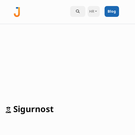
HR
Blog
Sigurnost