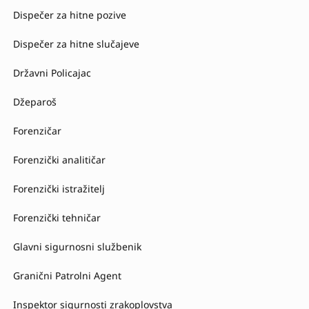
Dispečer za hitne pozive
Dispečer za hitne slučajeve
Državni Policajac
Džeparoš
Forenzičar
Forenzički analitičar
Forenzički istražitelj
Forenzički tehničar
Glavni sigurnosni službenik
Granični Patrolni Agent
Inspektor sigurnosti zrakoplovstva