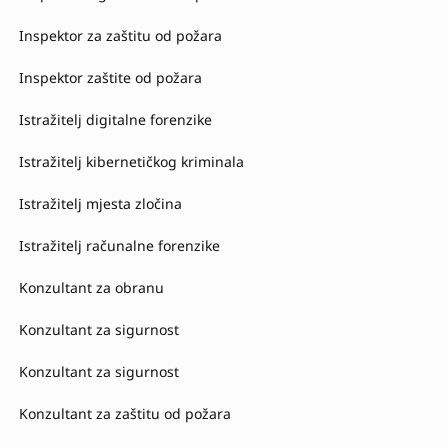
Inspektor za zaštitu od požara
Inspektor zaštite od požara
Istražitelj digitalne forenzike
Istražitelj kibernetičkog kriminala
Istražitelj mjesta zločina
Istražitelj računalne forenzike
Konzultant za obranu
Konzultant za sigurnost
Konzultant za sigurnost
Konzultant za zaštitu od požara