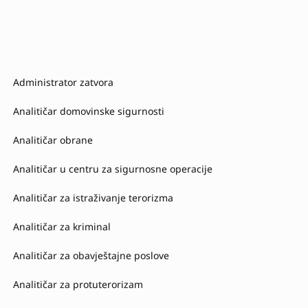
Administrator zatvora
Analitičar domovinske sigurnosti
Analitičar obrane
Analitičar u centru za sigurnosne operacije
Analitičar za istraživanje terorizma
Analitičar za kriminal
Analitičar za obavještajne poslove
Analitičar za protuterorizam