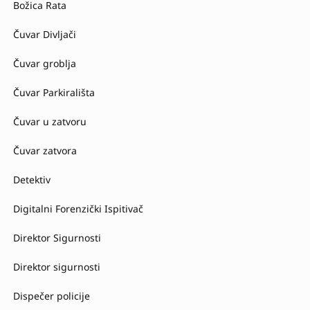
Božica Rata
Čuvar Divljači
Čuvar groblja
Čuvar Parkirališta
Čuvar u zatvoru
Čuvar zatvora
Detektiv
Digitalni Forenzički Ispitivač
Direktor Sigurnosti
Direktor sigurnosti
Dispečer policije