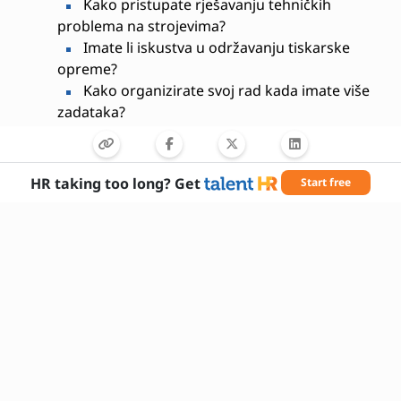
Kako pristupate rješavanju tehničkih
problema na strojevima?
Imate li iskustva u održavanju tiskarske
opreme?
Kako organizirate svoj rad kada imate više
zadataka?
Koji je vaš pristup timskom radu u
proizvodnom okruženju?
Kako reagirate na kratke rokove i pritisak?
HR taking too long? Get
Start free
Zašto želite raditi kao operater digitalnog
tiska?