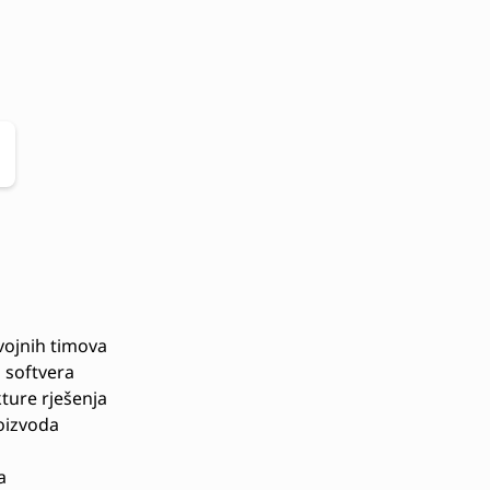
vojnih timova
a softvera
kture rješenja
oizvoda
a