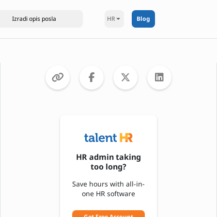
HR
Blog
HR admin taking
too long?
Save hours with all-in-
one HR software
Get Free Account