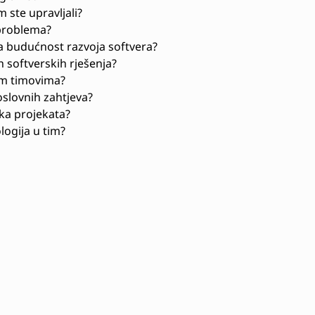
 ste upravljali?
 problema?
a budućnost razvoja softvera?
 softverskih rješenja?
nim timovima?
oslovnih zahtjeva?
tka projekata?
ogija u tim?