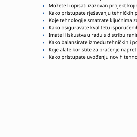
Možete li opisati izazovan projekt kojim
Kako pristupate rješavanju tehničkih
Koje tehnologije smatrate ključnima z
Kako osiguravate kvalitetu isporučenih
Imate li iskustva u radu s distribuira
Kako balansirate između tehničkih i p
Koje alate koristite za praćenje napre
Kako pristupate uvođenju novih tehnol
Potrebne vještine