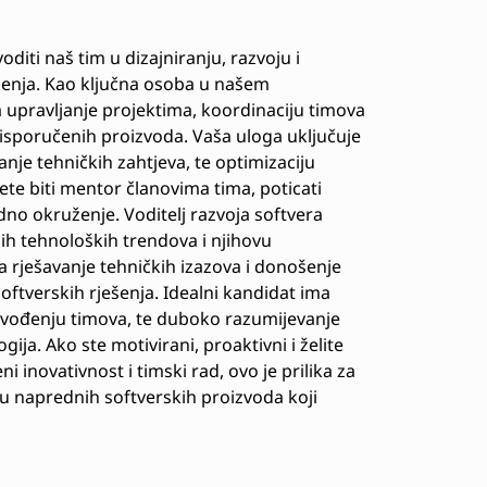
oditi naš tim u dizajniranju, razvoju i
ešenja. Kao ključna osoba u našem
 upravljanje projektima, koordinaciju timova
 isporučenih proizvoda. Vaša uloga uključuje
anje tehničkih zahtjeva, te optimizaciju
te biti mentor članovima tima, poticati
adno okruženje. Voditelj razvoja softvera
ih tehnoloških trendova i njihovu
a rješavanje tehničkih izazova i donošenje
oftverskih rješenja. Idealni kandidat ima
u vođenju timova, te duboko razumijevanje
ja. Ako ste motivirani, proaktivni i želite
i inovativnost i timski rad, ovo je prilika za
oju naprednih softverskih proizvoda koji