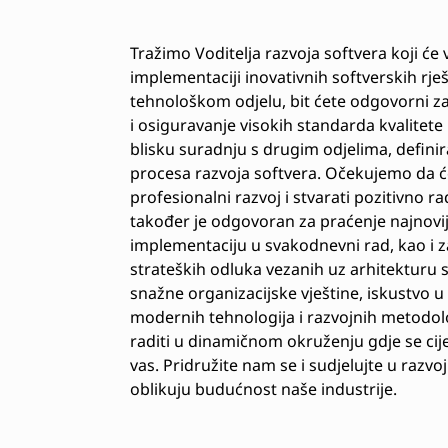
Tražimo Voditelja razvoja softvera koji će v
implementaciji inovativnih softverskih rj
tehnološkom odjelu, bit ćete odgovorni za
i osiguravanje visokih standarda kvalitete
blisku suradnju s drugim odjelima, definir
procesa razvoja softvera. Očekujemo da će
profesionalni razvoj i stvarati pozitivno r
također je odgovoran za praćenje najnovij
implementaciju u svakodnevni rad, kao i z
strateških odluka vezanih uz arhitekturu s
snažne organizacijske vještine, iskustvo 
modernih tehnologija i razvojnih metodologi
raditi u dinamičnom okruženju gdje se cijen
vas. Pridružite nam se i sudjelujte u razv
oblikuju budućnost naše industrije.