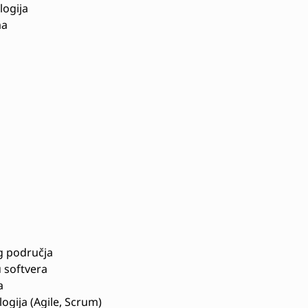
logija
ma
g područja
 softvera
a
gija (Agile, Scrum)