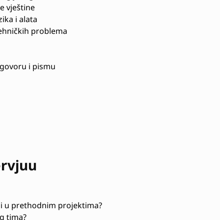
e vještine
ka i alata
ehničkih problema
govoru i pismu
ervjuu
li u prethodnim projektima?
og tima?