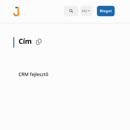
HU
Blogot
Cím
CRM fejlesztő