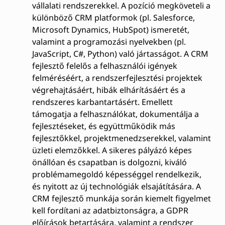
vállalati rendszerekkel. A pozíció megköveteli a
különböző CRM platformok (pl. Salesforce,
Microsoft Dynamics, HubSpot) ismeretét,
valamint a programozási nyelvekben (pl.
JavaScript, C#, Python) való jártasságot. A CRM
fejlesztő felelős a felhasználói igények
felméréséért, a rendszerfejlesztési projektek
végrehajtásáért, hibák elhárításáért és a
rendszeres karbantartásért. Emellett
támogatja a felhasználókat, dokumentálja a
fejlesztéseket, és együttműködik más
fejlesztőkkel, projektmenedzserekkel, valamint
üzleti elemzőkkel. A sikeres pályázó képes
önállóan és csapatban is dolgozni, kiváló
problémamegoldó képességgel rendelkezik,
és nyitott az új technológiák elsajátítására. A
CRM fejlesztő munkája során kiemelt figyelmet
kell fordítani az adatbiztonságra, a GDPR
előírások betartására, valamint a rendszer