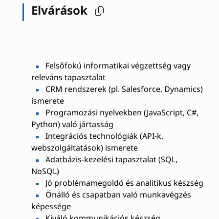
Elvárások
Felsőfokú informatikai végzettség vagy
releváns tapasztalat
CRM rendszerek (pl. Salesforce, Dynamics)
ismerete
Programozási nyelvekben (JavaScript, C#,
Python) való jártasság
Integrációs technológiák (API-k,
webszolgáltatások) ismerete
Adatbázis-kezelési tapasztalat (SQL,
NoSQL)
Jó problémamegoldó és analitikus készség
Önálló és csapatban való munkavégzés
képessége
Kiváló kommunikációs készség