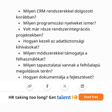
Milyen CRM rendszerekkel dolgozott
korábban?
Milyen programozási nyelveket ismer?
Volt már része rendszerintegrációs
projektekben?
Hogyan kezeli az adatbiztonsági
kihívásokat?
Milyen módszerekkel támogatja a
felhasználókat?
Milyen tapasztalatai vannak a felhőalapú
megoldások terén?
Hogyan dokumentálja a fejlesztéseit?
Milyen csapatmunkában szerzett
tapasztalatai vannak?
Hogyan tartja naprakészen szakmai
HR taking too long? Get
Start free
tudását?
Milyen kihívásokkal találkozott CRM