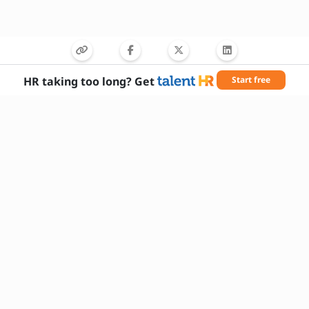
HR taking too long? Get
Start free
Szükséges készségek
stratégiai tervezés
kommunikáció
vezetés