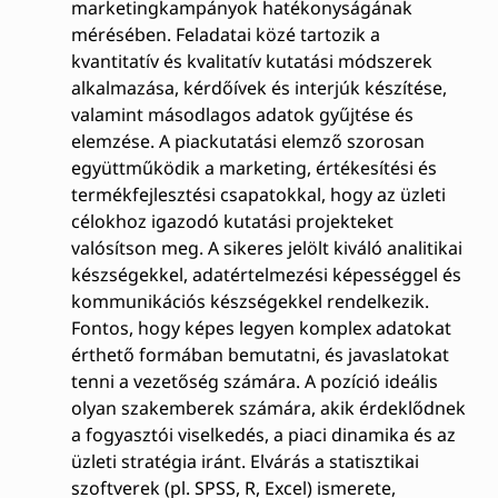
marketingkampányok hatékonyságának
mérésében. Feladatai közé tartozik a
kvantitatív és kvalitatív kutatási módszerek
alkalmazása, kérdőívek és interjúk készítése,
valamint másodlagos adatok gyűjtése és
elemzése. A piackutatási elemző szorosan
együttműködik a marketing, értékesítési és
termékfejlesztési csapatokkal, hogy az üzleti
célokhoz igazodó kutatási projekteket
valósítson meg. A sikeres jelölt kiváló analitikai
készségekkel, adatértelmezési képességgel és
kommunikációs készségekkel rendelkezik.
Fontos, hogy képes legyen komplex adatokat
érthető formában bemutatni, és javaslatokat
tenni a vezetőség számára. A pozíció ideális
olyan szakemberek számára, akik érdeklődnek
a fogyasztói viselkedés, a piaci dinamika és az
üzleti stratégia iránt. Elvárás a statisztikai
szoftverek (pl. SPSS, R, Excel) ismerete,