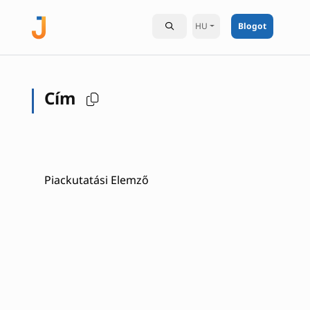
HU
Blogot
Cím
Piackutatási Elemző