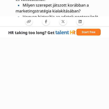
Milyen szerepet játszott korábban a
marketingstratégia kialakításában?
Hogyan biztosítja az adatok pontosságát
és megbízhatóságát?
Milyen digitális kutatási eszközöket ismer
HR taking too long? Get
Start free
és használ?