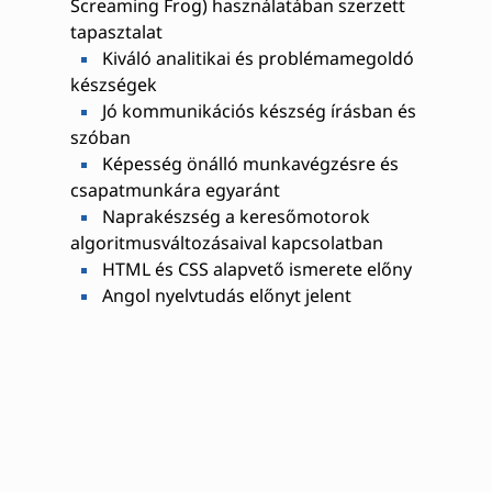
Screaming Frog) használatában szerzett
tapasztalat
Kiváló analitikai és problémamegoldó
készségek
Jó kommunikációs készség írásban és
szóban
Képesség önálló munkavégzésre és
csapatmunkára egyaránt
Naprakészség a keresőmotorok
algoritmusváltozásaival kapcsolatban
HTML és CSS alapvető ismerete előny
Angol nyelvtudás előnyt jelent