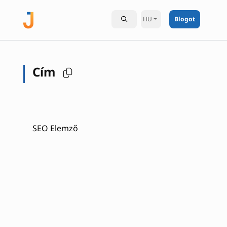
HU
Blogot
Cím
SEO Elemző