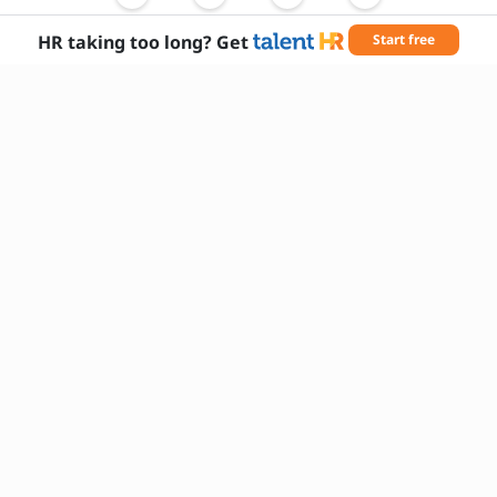
Come affronta i conflitti all'interno del
team?
HR taking too long? Get
Start free
Quali sono le sue principali motivazioni per
questo ruolo?
È disponibile a lavorare fuori dall'orario
standard?