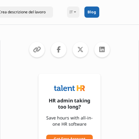
IT
Blog
HR admin taking
too long?
Save hours with all-in-
one HR software
Get Free Account