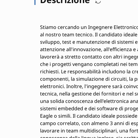
Stiamo cercando un Ingegnere Elettronico 
al nostro team tecnico. Il candidato ideal
sviluppo, test e manutenzione di sistemi e
attenzione all'innovazione, all'efficienza e 
lavorerà a stretto contatto con altri ingeg
che i progetti vengano completati nei tempi
richiesti. Le responsabilità includono la cr
componenti, la simulazione di circuiti, la 
elettronici. Inoltre, l'ingegnere sarà coi
tecnica, nella gestione dei fornitori e nel
una solida conoscenza dell'elettronica anal
sistemi embedded e dei software di proge
Eagle o simili. Il candidato ideale possied
campo correlato, con almeno 3 anni di espe
lavorare in team multidisciplinari, una fo
conoscenza della lingua inglese, sia scritt