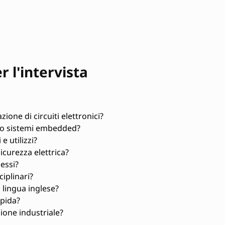
 l'intervista
ione di circuiti elettronici?
i o sistemi embedded?
e utilizzi?
curezza elettrica?
essi?
iplinari?
a lingua inglese?
apida?
ione industriale?