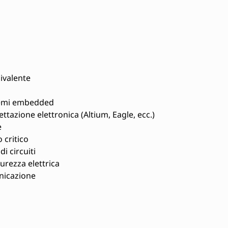
ivalente
stemi embedded
ttazione elettronica (Altium, Eagle, ecc.)
e
 critico
i circuiti
rezza elettrica
unicazione