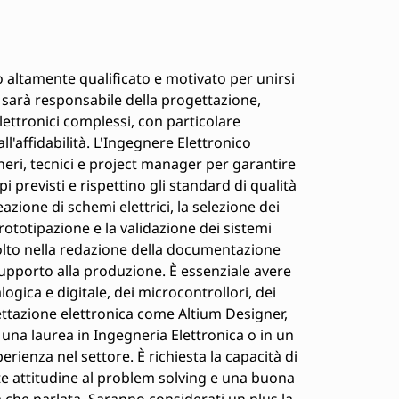
altamente qualificato e motivato per unirsi
e sarà responsabile della progettazione,
lettronici complessi, con particolare
all'affidabilità. L'Ingegnere Elettronico
neri, tecnici e project manager per garantire
 previsti e rispettino gli standard di qualità
eazione di schemi elettrici, la selezione dei
prototipazione e la validazione dei sistemi
nvolto nella redazione della documentazione
 supporto alla produzione. È essenziale avere
ogica e digitale, dei microcontrollori, dei
ttazione elettronica come Altium Designer,
e una laurea in Ingegneria Elettronica o in un
rienza nel settore. È richiesta la capacità di
rte attitudine al problem solving e una buona
a che parlata. Saranno considerati un plus la