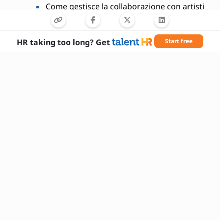
Come gestisce la collaborazione con artisti
e registi?
Quali misure di sicurezza applica nel suo
lavoro quotidiano?
HR taking too long? Get
Start free
Competenze richieste