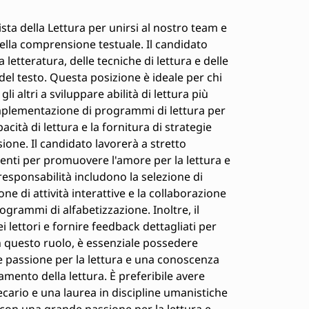
ta della Lettura per unirsi al nostro team e
ella comprensione testuale. Il candidato
etteratura, delle tecniche di lettura e delle
el testo. Questa posizione è ideale per chi
li altri a sviluppare abilità di lettura più
l'implementazione di programmi di lettura per
acità di lettura e la fornitura di strategie
one. Il candidato lavorerà a stretto
denti per promuovere l'amore per la lettura e
responsabilità includono la selezione di
one di attività interattive e la collaborazione
ogrammi di alfabetizzazione. Inoltre, il
 lettori e fornire feedback dettagliati per
in questo ruolo, è essenziale possedere
e passione per la lettura e una conoscenza
mento della lettura. È preferibile avere
ecario e una laurea in discipline umanistiche
 con una grande passione per la lettura e