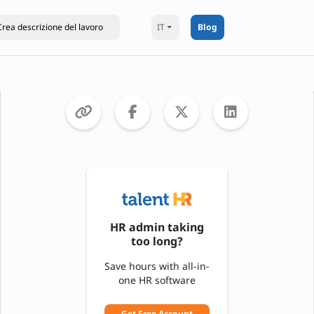
IT
Blog
HR admin taking
too long?
Save hours with all-in-
one HR software
Get Free Account