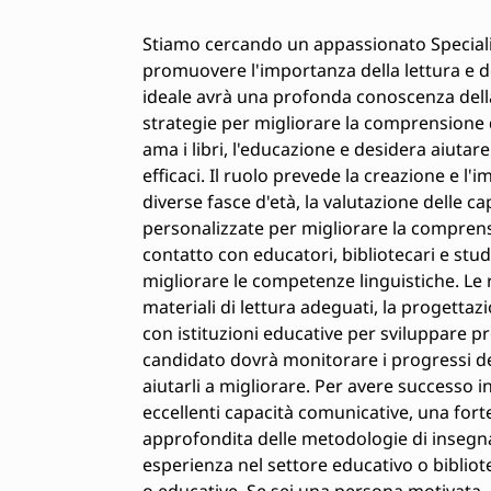
Stiamo cercando un appassionato Specialis
promuovere l'importanza della lettura e d
ideale avrà una profonda conoscenza della l
strategie per migliorare la comprensione d
ama i libri, l'educazione e desidera aiutare g
efficaci. Il ruolo prevede la creazione e 
diverse fasce d'età, la valutazione delle cap
personalizzate per migliorare la comprensi
contatto con educatori, bibliotecari e stu
migliorare le competenze linguistiche. Le 
materiali di lettura adeguati, la progettazi
con istituzioni educative per sviluppare pr
candidato dovrà monitorare i progressi dei
aiutarli a migliorare. Per avere successo 
eccellenti capacità comunicative, una fort
approfondita delle metodologie di insegna
esperienza nel settore educativo o bibliot
o educative. Se sei una persona motivata,