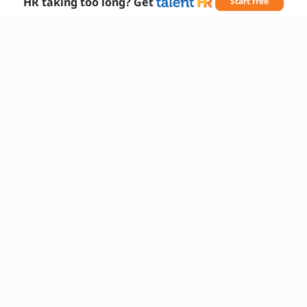
HR taking too long? Get
Start free
コミュニケーション能力
表現力
情報収集力
プレゼンテーションスキル
文章作成能力
柔軟性
チームワーク
時間管理
ストレス耐性